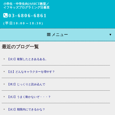
小学生・中学生向けのICT教室／
イフキッズプログラミング日暮里
03-6806-6861
(平日10:00～18:30)
メニュー
最近のブログ一覧
【火1】複製したときあるある。
【土】どんなキャラクターを増やす？
【木2】じっくりと読み込んで
【火2】うまく動かないぞ・・・？
【火1】期限内にできるかな？