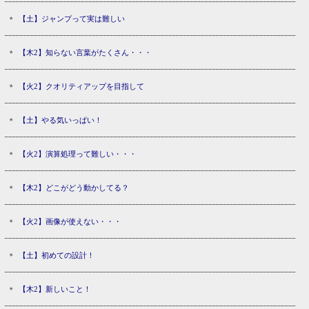
【土】ジャンプって実は難しい
【木2】知らない言葉がたくさん・・・
【火2】クオリティアップを目指して
【土】やる気いっぱい！
【火2】演算処理って難しい・・・
【木2】どこがどう動かしてる？
【火2】画像が使えない・・・
【土】初めての設計！
【木2】新しいこと！