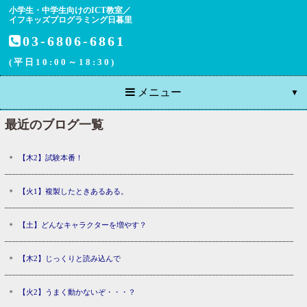
小学生・中学生向けのICT教室／
イフキッズプログラミング日暮里
03-6806-6861
(平日10:00～18:30)
メニュー
最近のブログ一覧
【木2】試験本番！
【火1】複製したときあるある。
【土】どんなキャラクターを増やす？
【木2】じっくりと読み込んで
【火2】うまく動かないぞ・・・？