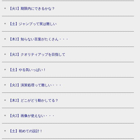
【火1】期限内にできるかな？
【土】ジャンプって実は難しい
【木2】知らない言葉がたくさん・・・
【火2】クオリティアップを目指して
【土】やる気いっぱい！
【火2】演算処理って難しい・・・
【木2】どこがどう動かしてる？
【火2】画像が使えない・・・
【土】初めての設計！