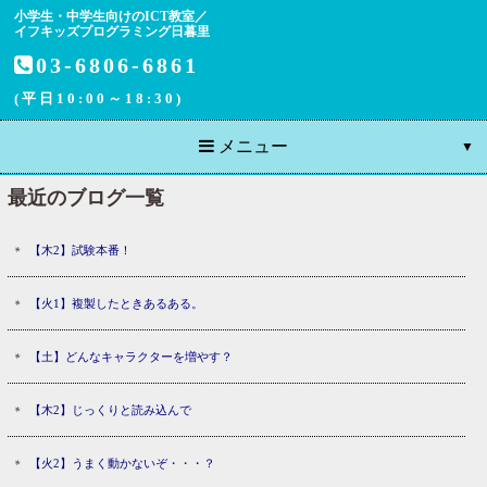
小学生・中学生向けのICT教室／
イフキッズプログラミング日暮里
03-6806-6861
(平日10:00～18:30)
メニュー
最近のブログ一覧
【木2】試験本番！
【火1】複製したときあるある。
【土】どんなキャラクターを増やす？
【木2】じっくりと読み込んで
【火2】うまく動かないぞ・・・？