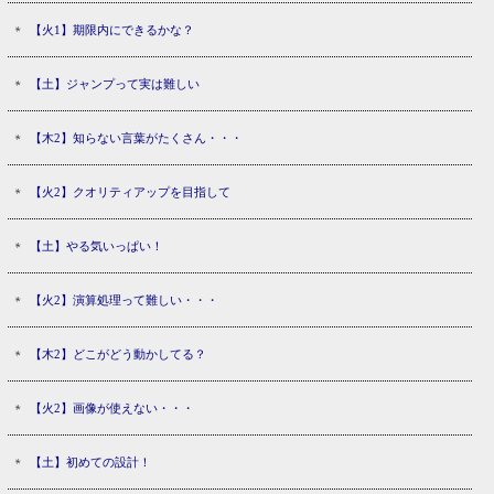
【火1】期限内にできるかな？
【土】ジャンプって実は難しい
【木2】知らない言葉がたくさん・・・
【火2】クオリティアップを目指して
【土】やる気いっぱい！
【火2】演算処理って難しい・・・
【木2】どこがどう動かしてる？
【火2】画像が使えない・・・
【土】初めての設計！