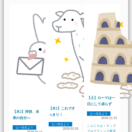
【土】ローマは一
日にして成らず
【木1】これです
【木2】拝啓、未
なべ先生より
っきり！
来の自分へ
2019.12.25
なべ先生より
こんにちは！キッズ
なべ先生より
2020.02.01
プログラミング教室
2020.01.11