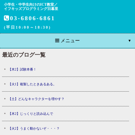
小学生・中学生向けのICT教室／
イフキッズプログラミング日暮里
03-6806-6861
(平日10:00～18:30)
メニュー
最近のブログ一覧
【木2】試験本番！
【火1】複製したときあるある。
【土】どんなキャラクターを増やす？
【木2】じっくりと読み込んで
【火2】うまく動かないぞ・・・？