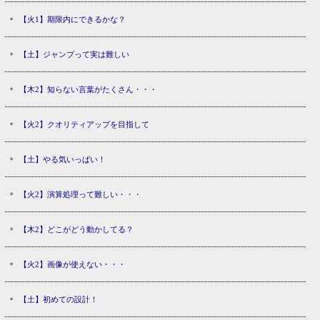
【火1】期限内にできるかな？
【土】ジャンプって実は難しい
【木2】知らない言葉がたくさん・・・
【火2】クオリティアップを目指して
【土】やる気いっぱい！
【火2】演算処理って難しい・・・
【木2】どこがどう動かしてる？
【火2】画像が使えない・・・
【土】初めての設計！