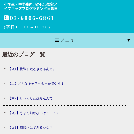
小学生・中学生向けのICT教室／
イフキッズプログラミング日暮里
03-6806-6861
(平日10:00～18:30)
メニュー
最近のブログ一覧
【火1】複製したときあるある。
【土】どんなキャラクターを増やす？
【木2】じっくりと読み込んで
【火2】うまく動かないぞ・・・？
【火1】期限内にできるかな？