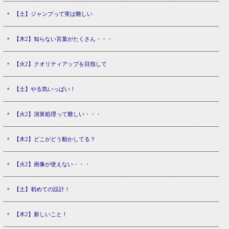
【土】ジャンプって実は難しい
【木2】知らない言葉がたくさん・・・
【火2】クオリティアップを目指して
【土】やる気いっぱい！
【火2】演算処理って難しい・・・
【木2】どこがどう動かしてる？
【火2】画像が使えない・・・
【土】初めての設計！
【木2】新しいこと！