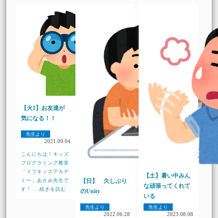
【火1】お友達が
気になる！！
先生より
2021.09.04
こんにちは！キッズ
プログラミング教室
「イフキッズアカデ
【土】暑い中みん
ミー」あさみ先生で
【日】 久しぶり
な頑張ってくれて
す！ ...続きを読む
のUnity
いる
先生より
先生より
2022.06.28
2023.08.08