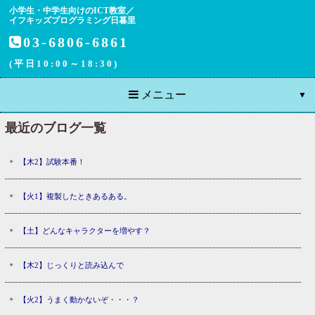
小学生・中学生向けのICT教室／
イフキッズプログラミング日暮里
03-6806-6861
(平日10:00～18:30)
メニュー
最近のブログ一覧
【木2】試験本番！
【火1】複製したときあるある。
【土】どんなキャラクターを増やす？
【木2】じっくりと読み込んで
【火2】うまく動かないぞ・・・？