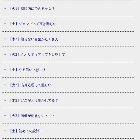
【火1】期限内にできるかな？
【土】ジャンプって実は難しい
【木2】知らない言葉がたくさん・・・
【火2】クオリティアップを目指して
【土】やる気いっぱい！
【火2】演算処理って難しい・・・
【木2】どこがどう動かしてる？
【火2】画像が使えない・・・
【土】初めての設計！