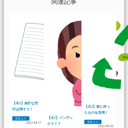
関連記事
【木2】余計な空
【火2】前に作っ
行は消そう！
たものを活用！
【火2】インデッ
先生より
先生より
2022.04.17
クス？？
2022.06.03