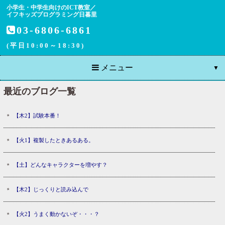
小学生・中学生向けのICT教室／
イフキッズプログラミング日暮里
03-6806-6861
(平日10:00～18:30)
メニュー
最近のブログ一覧
【木2】試験本番！
【火1】複製したときあるある。
【土】どんなキャラクターを増やす？
【木2】じっくりと読み込んで
【火2】うまく動かないぞ・・・？