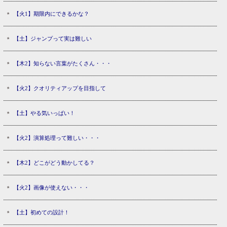
【火1】期限内にできるかな？
【土】ジャンプって実は難しい
【木2】知らない言葉がたくさん・・・
【火2】クオリティアップを目指して
【土】やる気いっぱい！
【火2】演算処理って難しい・・・
【木2】どこがどう動かしてる？
【火2】画像が使えない・・・
【土】初めての設計！