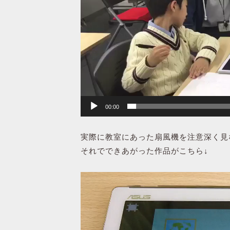
ヤ
ー
00:00
実際に教室にあった扇風機を注意深く見
それでできあがった作品がこちら↓
動
画
プ
レ