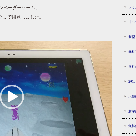
レッ
インベーダーゲーム。
クまで用意しました。
【3
新型
無料
無料
20
天使
新学
無料