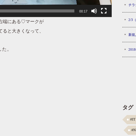
チラ
00:17
2/
右端にある♡マークが
てると大きくなって、
新規
。
した。
20
タグ
#I
#