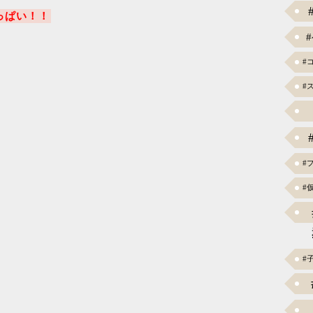
っぱい！！
#
#
#
#
#