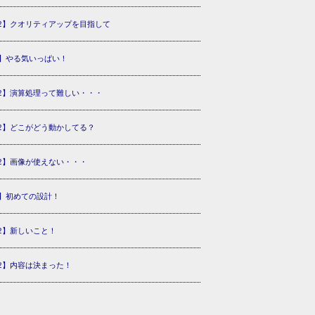
2】クオリティアップを目指して
】やる気いっぱい！
2】演算処理って難しい・・・
2】どこがどう動かしてる？
2】画像が使えない・・・
】初めての設計！
2】新しいこと！
2】内容は決まった！