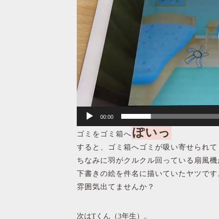
ー
ヤ
ー
00:00
ぽいっ
ゴミをゴミ箱へ
すると、ゴミ箱へゴミが吸い寄せられて
ちなみに羽がクルクル回っている扇風機
下書きの絵を件名に描いていたヤツです
雰囲気出てませんか？
次はTくん（3年生）。