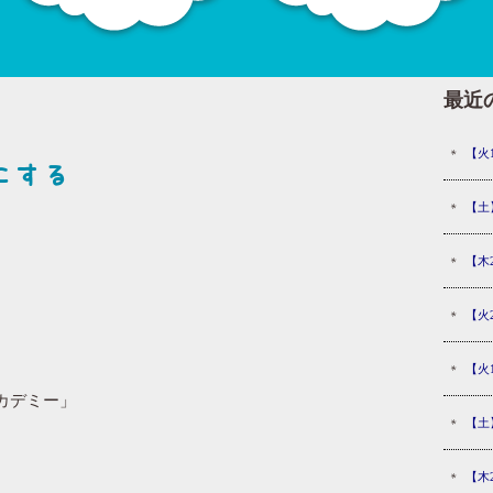
最近
【火
にする
【土
【木
【火
【火
カデミー」
【土
【木