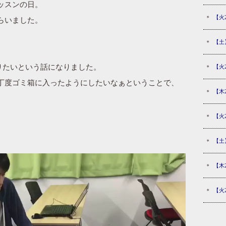
ッスンの日。
【火
らいました。
【土
りたいという話になりました。
【火
丁度ゴミ箱に入ったようにしたいなぁということで、
【木
【火
【土
【木
【火