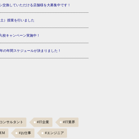
シ交換していただける店舗様を大募集中です！
3（土）授業を行いました
入校キャンペーン実施中！
18年の年間スケジュールが決まりました！
Tコンサルタント
#IT企業
#IT業界
NEM
#お仕事
#エンジニア