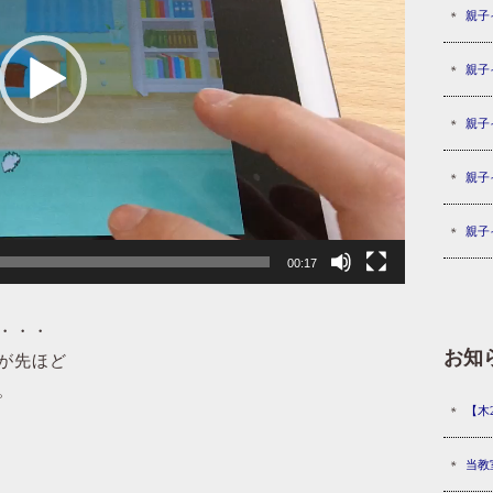
親子
親子
親子
親子
親子
00:17
・・・
お知
が先ほど
。
【木
当教