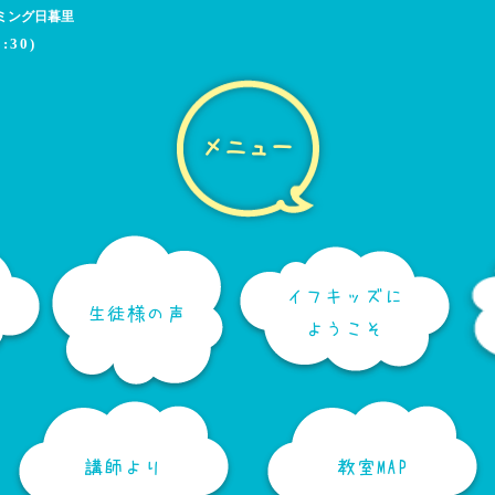
ミング日暮里
:30)
メニュー
イフキッズに
生徒様の声
ようこそ
講師より
教室MAP