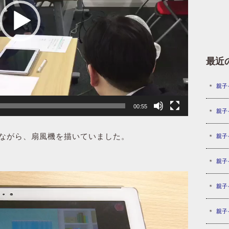
最近
親子
00:55
親子
ながら、扇風機を描いていました。
親子
親子
親子
親子