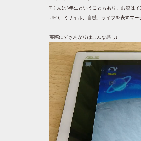
Tくんは3年生ということもあり、お題は
UFO、ミサイル、自機、ライフを表すマー
実際にできあがりはこんな感じ↓
動
画
プ
レ
ー
ヤ
ー